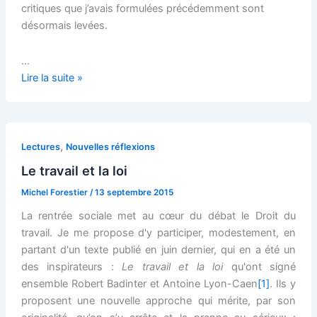
critiques que j’avais formulées précédemment sont
désormais levées.
…
Des
Lire la suite »
principes
essentiels
du
droit
,
Lectures
Nouvelles réflexions
du
Le travail et la loi
travail
Michel Forestier
/
13 septembre 2015
La rentrée sociale met au cœur du débat le Droit du
travail. Je me propose d'y participer, modestement, en
partant d'un texte publié en juin dernier, qui en a été un
des inspirateurs :
Le
travail et la loi
qu'ont signé
ensemble Robert Badinter et Antoine Lyon-Caen
[1]
. Ils y
proposent une nouvelle approche qui mérite, par son