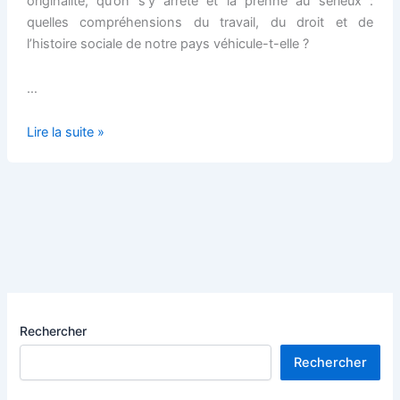
originalité, qu’on s’y arrête et la prenne au sérieux :
quelles compréhensions du travail, du droit et de
l’histoire sociale de notre pays véhicule-t-elle ?
…
Le
Lire la suite »
travail
et
la
loi
Rechercher
Rechercher