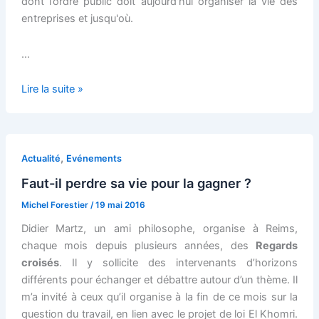
dont l’ordre public doit aujourd'hui organiser la vie des
entreprises et jusqu'où.
…
La
Lire la suite »
loi
Travail
ou
le
,
Actualité
Evénements
défi
Faut-il perdre sa vie pour la gagner ?
du
Michel Forestier
/
19 mai 2016
développement
syndical
Didier Martz, un ami philosophe, organise à Reims,
chaque mois depuis plusieurs années, des
Regards
croisés
. Il y sollicite des intervenants d’horizons
différents pour échanger et débattre autour d’un thème. Il
m’a invité à ceux qu’il organise à la fin de ce mois sur la
question du travail, en lien avec le projet de loi El Khomri.