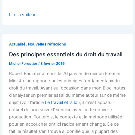
Faut-
Lire la suite »
il
perdre
sa
vie
,
Actualité
Nouvelles réflexions
pour
Des principes essentiels du droit du travail
la
Michel Forestier
/
3 février 2016
gagner
?
Robert Badinter a remis le 26 janvier dernier au Premier
Ministre un rapport sur les principes fondamentaux du
droit du travail. Ayant eu l’occasion dans mon Bloc-notes
d’analyser un premier essai du même auteur sur ce même
sujet (voir l’article
Le travail et la loi
), il m’est apparu
naturel de poursuivre l’exercice avec cette nouvelle
production. Toutefois, le contexte et la méthode utilisée
pour en accoucher ont ici radicalement changé. De ce
fait, le résultat s’en trouve si bonifié que la plupart des