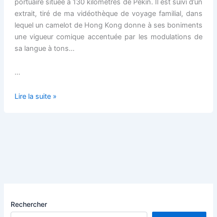
portuaire située à 130 kilomètres de Pékin. Il est suivi d’un
extrait, tiré de ma vidéothèque de voyage familial, dans
lequel un camelot de Hong Kong donne à ses boniments
une vigueur comique accentuée par les modulations de
sa langue à tons…
…
Le
Lire la suite »
chant
du
bonimenteur
pour
attirer
le
chaland
Rechercher