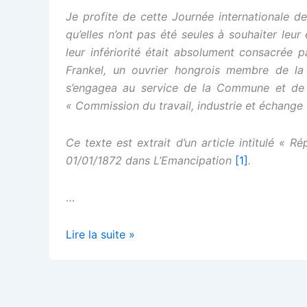
Je profite de cette Journée internationale 
qu’elles n’ont pas été seules à souhaiter leu
leur infériorité était absolument consacrée pa
Frankel, un ouvrier hongrois membre de la pr
s’engagea au service de la Commune et de s
« Commission du travail, industrie et échange 
Ce texte est extrait d’un article intitulé «
01/01/1872 dans L’Emancipation
[1]
.
…
L’émancipation
Lire la suite »
des
femmes,
aussi
une