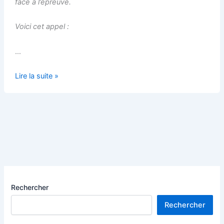
face à l’épreuve.
Voici cet appel :
…
Dire
Lire la suite »
le
travail
en
temps
de
confinement
–
Appel
à
Rechercher
témoignages
Rechercher