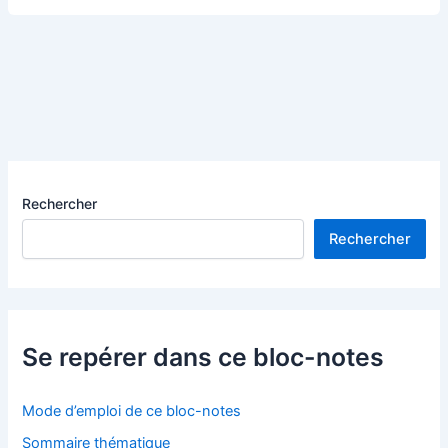
formations
communes
pour
développer
la
culture
du
dialogue
social
Rechercher
en
Rechercher
France
Se repérer dans ce bloc-notes
Mode d’emploi de ce bloc-notes
Sommaire thématique