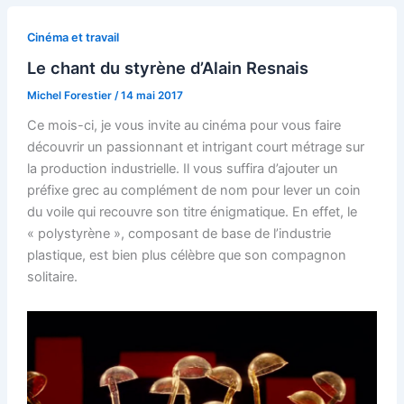
Cinéma et travail
Le chant du styrène d’Alain Resnais
Michel Forestier
/
14 mai 2017
Ce mois-ci, je vous invite au cinéma pour vous faire
découvrir un passionnant et intrigant court métrage sur
la production industrielle. Il vous suffira d’ajouter un
préfixe grec au complément de nom pour lever un coin
du voile qui recouvre son titre énigmatique. En effet, le
« polystyrène », composant de base de l’industrie
plastique, est bien plus célèbre que son compagnon
solitaire.