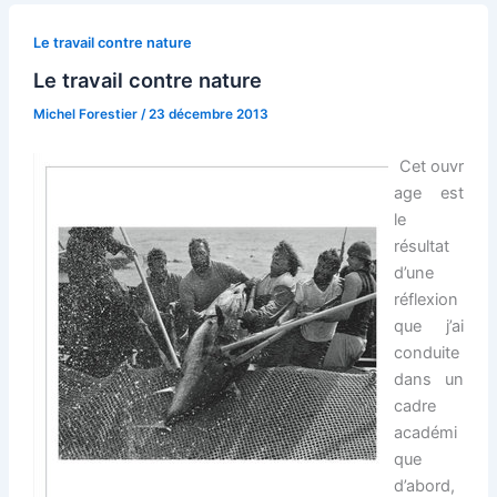
le
travail
Le travail contre nature
–
Le travail contre nature
Extraits
Michel Forestier
/
23 décembre 2013
Cet ouvr
age est
le
résultat
d’une
réflexion
que j’ai
conduite
dans un
cadre
académi
que
d’abord,