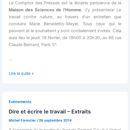
Maison
Le Comptoir des Presses est la librairie parisienne de la
des
Maison des Sciences de l'Homme
. J'y présenterai
Le
Sciences
travail contre nature
, au travers d'un entretien que
de
conduira Marie Benedetto-Meyer. Tous ceux qui le
l’Homme
peuvent et le souhaitent y sont cordialement invités. Cela
aura lieu le jeudi 19 février, de 19h00 à 20h30, au 86 rue
Claude Bernard, Paris 5°.
…
Le
Lire la suite »
19
février,
au
Comptoir
Evénements
des
Dire et écrire le travail – Extraits
Presses
Michel Forestier
/
26 septembre 2014
d’Universités