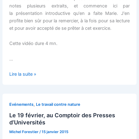
notes plusieurs extraits, et commence ici par
la présentation introductive qu'en a faite Marie. J'en
profite bien sûr pour la remercier, à la fois pour sa lecture
et pour avoir accepté de se prêter à cet exercice.
Cette vidéo dure 4 mn.
…
Entretien
Lire la suite »
à
la
librairie
de
,
Evénements
Le travail contre nature
la
Le 19 février, au Comptoir des Presses
Fondation
d’Universités
de
Michel Forestier
/
15 janvier 2015
la