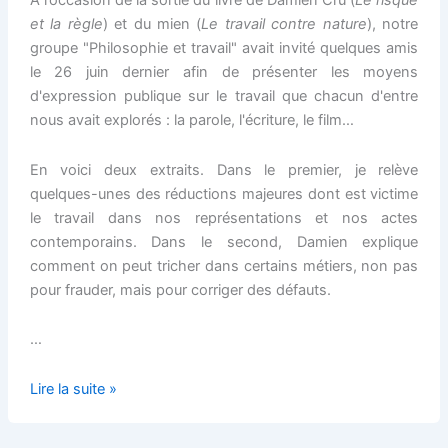
A l’occasion de la sortie du livre de Damien Cru (
Le
risque
et la règle
) et du mien (
Le travail contre nature
), notre
groupe "Philosophie et travail" avait invité quelques amis
le 26 juin dernier afin de présenter les moyens
d'expression publique sur le travail que chacun d'entre
nous avait explorés : la parole, l'écriture, le film…
En voici deux extraits. Dans le premier, je relève
quelques-unes des réductions majeures dont est victime
le travail dans nos représentations et nos actes
contemporains. Dans le second, Damien explique
comment on peut tricher dans certains métiers, non pas
pour frauder, mais pour corriger des défauts.
…
Dire
Lire la suite »
et
écrire