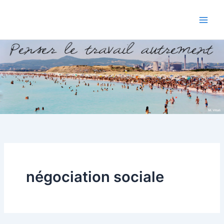
Aller
au
contenu
négociation sociale