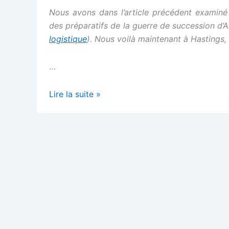
Nous avons dans l’article précédent examiné
des préparatifs de la guerre de succession d’A
logistique
). Nous voilà maintenant à Hastings,
…
La
Lire la suite »
tapisserie
de
Bayeux
–
Faire
la
guerre,
est-
ce
travailler ?