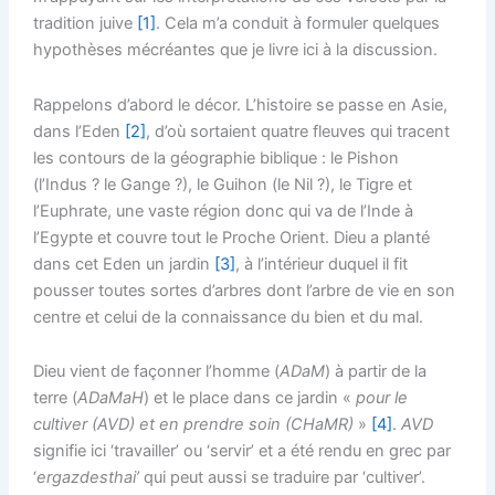
tradition juive
[1]
. Cela m’a conduit à formuler quelques
hypothèses mécréantes que je livre ici à la discussion.
Rappelons d’abord le décor. L’histoire se passe en Asie,
dans l’Eden
[2]
, d’où sortaient quatre fleuves qui tracent
les contours de la géographie biblique : le Pishon
(l’Indus ? le Gange ?), le Guihon (le Nil ?), le Tigre et
l’Euphrate, une vaste région donc qui va de l’Inde à
l’Egypte et couvre tout le Proche Orient. Dieu a planté
dans cet Eden un jardin
[3]
, à l’intérieur duquel il fit
pousser toutes sortes d’arbres dont l’arbre de vie en son
centre et celui de la connaissance du bien et du mal.
Dieu vient de façonner l’homme (
ADaM
) à partir de la
terre (
ADaMaH
) et le place dans ce jardin «
pour le
cultiver (
AVD) et en prendre soin (CHaMR)
»
[4]
.
AVD
signifie ici ‘travailler’ ou ‘servir’ et a été rendu en grec par
‘
ergazdesthai’
qui peut aussi se traduire par ‘cultiver’.