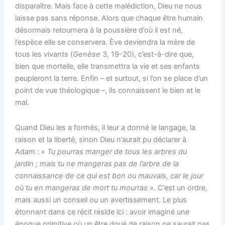
disparaître. Mais face à cette malédiction, Dieu ne nous
laisse pas sans réponse. Alors que chaque être humain
désormais retournera à la poussière d’où il est né,
l’espèce elle se conservera. Ève deviendra la mère de
tous les vivants (
Genèse
3, 19-20), c’est-à-dire que,
bien que mortelle, elle transmettra la vie et ses enfants
peupleront la terre. Enfin – et surtout, si l’on se place d’un
point de vue théologique –, ils connaissent le bien et le
mal.
Quand Dieu les a formés, il leur a donné le langage, la
raison et la liberté, sinon Dieu n’aurait pu déclarer à
Adam : «
Tu pourras manger de tous les arbres du
jardin
; mais tu ne mangeras pas de l’arbre de la
connaissance de ce qui est bon ou mauvais, car le jour
où tu en mangeras de mort tu mourras
». C’est un ordre,
mais aussi un conseil ou un avertissement. Le plus
étonnant dans ce récit réside ici : avoir imaginé une
époque primitive où un être doué de raison ne saurait pas