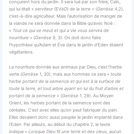
conçurent hors du jardin. Il sera tué par son frère, Caïn,
qui lui était «
serviteur
(EV
èD
)
de la terre
» (
Genèse
4,2),
c’est-à-dire agriculteur. Mais l’autorisation de manger de
la viande ne sera donnée dans la Bible qu’avec Noé :
«
Tout ce qui se meut et qui a vie vous servira de
nourriture
» (
Genèse
9, 3). On doit donc faire
l’hypothèse qu’Adam et Ève dans le jardin d’Eden étaient
végétariens.
La nourriture donnée aux animaux par Dieu, c’est l’herbe
verte (
Genèse
1, 30), mais aux hommes ce sera «
toute
herbe portant de la semence et qui est à la surface de
toute la terre, et tout arbre ayant en lui du fruit d’arbre et
portant de la semence
» (
Genèse
1, 29). Au Moyen
Orient, les herbes portant de la semence sont des
céréales. C’est avec elles qu’on peut fabriquer du pain.
Elles devaient donc aussi peupler le jardin implanté dans
l’Eden. Par ailleurs, au début du chapitre 2, le texte
indique «
Lorsque Dieu fit une terre et des cieux, aucun