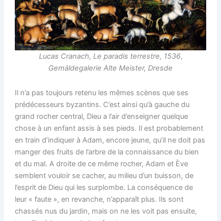
Lucas Cranach, Le paradis terrestre,
1536
,
Gemäldegalerie Alte Meister, Dresde
Il n’a pas toujours retenu les mêmes scènes que ses
prédécesseurs byzantins. C’est ainsi qu’à gauche du
grand rocher central, Dieu a l’air d’enseigner quelque
chose à un enfant assis à ses pieds. Il est probablement
en train d’indiquer à Adam, encore jeune, qu’il ne doit pas
manger des fruits de l’arbre de la connaissance du bien
et du mal. A droite de ce même rocher, Adam et Ève
semblent vouloir se cacher, au milieu d’un buisson, de
l’esprit de Dieu qui les surplombe. La conséquence de
leur « faute », en revanche, n’apparaît plus. Ils sont
chassés nus du jardin, mais on ne les voit pas ensuite,