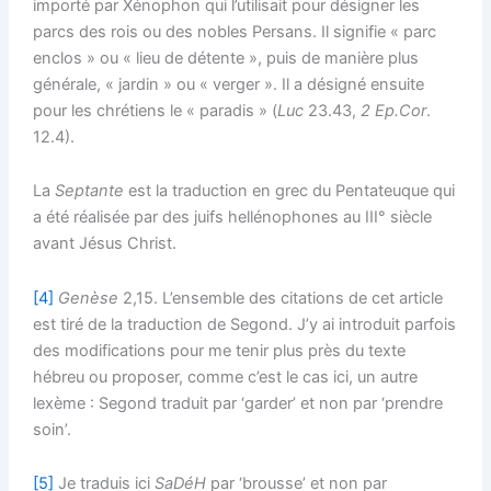
importé par Xénophon qui l’utilisait pour désigner les
parcs des rois ou des nobles Persans. Il signifie « parc
enclos » ou « lieu de détente », puis de manière plus
générale, « jardin » ou « verger ». Il a désigné ensuite
pour les chrétiens le « paradis » (
Luc
23.43,
2 Ep.Cor
.
12.4).
La
Septante
est la traduction en grec du Pentateuque qui
a été réalisée par des juifs hellénophones au III° siècle
avant Jésus Christ.
[4]
Genèse
2,15. L’ensemble des citations de cet article
est tiré de la traduction de Segond. J’y ai introduit parfois
des modifications pour me tenir plus près du texte
hébreu ou proposer, comme c’est le cas ici, un autre
lexème : Segond traduit par ‘garder’ et non par ‘prendre
soin’.
[5]
Je traduis ici
SaDéH
par ‘brousse’ et non par