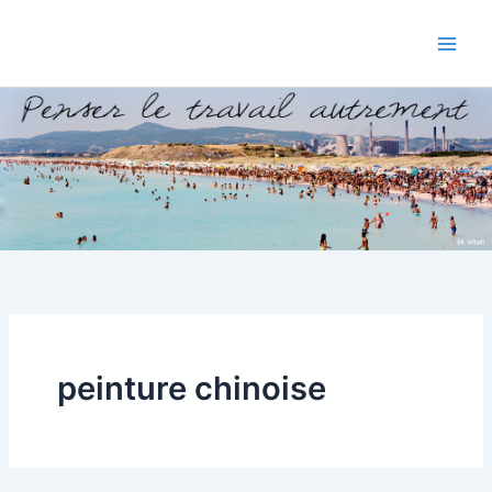
Aller
au
contenu
peinture chinoise