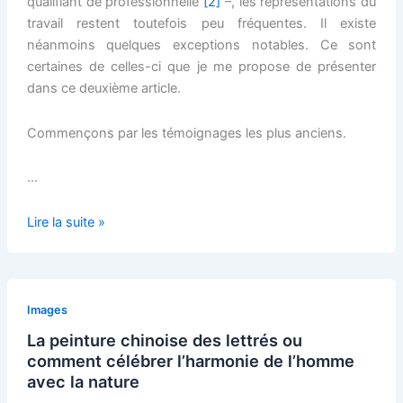
qualifiant de professionnelle
[2]
–, les représentations du
travail restent toutefois peu fréquentes. Il existe
néanmoins quelques exceptions notables. Ce sont
certaines de celles-ci que je me propose de présenter
dans ce deuxième article.
Commençons par les témoignages les plus anciens.
…
Peinture
Lire la suite »
chinoise
et
représentations
du
Images
travail
La peinture chinoise des lettrés ou
comment célébrer l’harmonie de l’homme
avec la nature