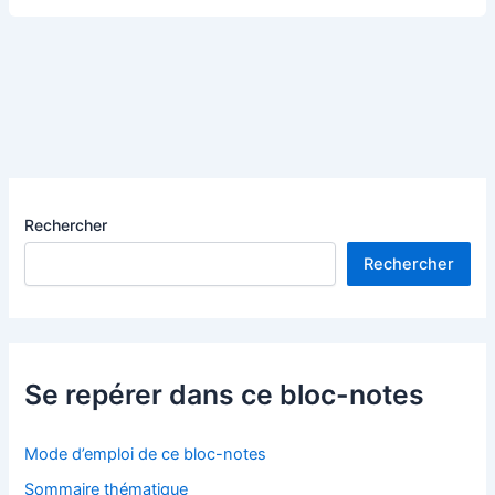
peinture
chinoise
des
lettrés
ou
comment
célébrer
l’harmonie
de
Rechercher
l’homme
Rechercher
avec
la
nature
Se repérer dans ce bloc-notes
Mode d’emploi de ce bloc-notes
Sommaire thématique