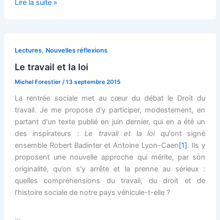
Des
Lire la suite »
principes
essentiels
du
droit
,
Lectures
Nouvelles réflexions
du
Le travail et la loi
travail
Michel Forestier
/
13 septembre 2015
La rentrée sociale met au cœur du débat le Droit du
travail. Je me propose d'y participer, modestement, en
partant d'un texte publié en juin dernier, qui en a été un
des inspirateurs :
Le
travail et la loi
qu'ont signé
ensemble Robert Badinter et Antoine Lyon-Caen
[1]
. Ils y
proposent une nouvelle approche qui mérite, par son
originalité, qu’on s’y arrête et la prenne au sérieux :
quelles compréhensions du travail, du droit et de
l’histoire sociale de notre pays véhicule-t-elle ?
…