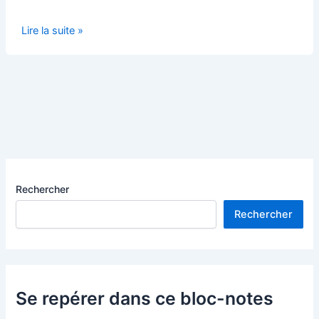
Le
Lire la suite »
travail
et
la
loi
Rechercher
Rechercher
Se repérer dans ce bloc-notes