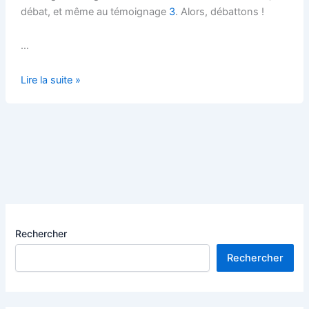
débat, et même au témoignage
3
. Alors, débattons !
…
Qui
Lire la suite »
libérera
le
travail ?
Rechercher
Rechercher