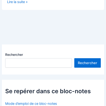
Le
Lire la suite »
renversement
de
la
hiérarchie
des
valeurs
[« Le
travail
contre
Rechercher
nature »]
Rechercher
Se repérer dans ce bloc-notes
Mode d’emploi de ce bloc-notes