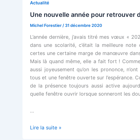
en
Actualité
forme
Une nouvelle année pour retrouver d
de
Michel Forestier
/
31 décembre 2020
calendrier
chinois
L’année dernière, j’avais titré mes vœux « 2
dans une scolarité, c’était la meilleure note 
certes une certaine marge de manœuvre dans l
Mais là quand même, elle a fait fort ! Comme
aussi joyeusement qu’on les prononce, n’ont 
tous et une fenêtre ouverte sur l’espérance.
de la présence toujours aussi active aujourd
quelle fenêtre ouvrir lorsque sonneront les do
…
Une
Lire la suite »
nouvelle