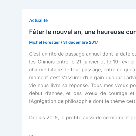
année
pour
retrouver
Actualité
de
Fêter le nouvel an, une heureuse co
la
Michel Forestier
/
31 décembre 2017
chaleur
dans
C’est un rite de passage annuel dont la date es
les
les Chinois entre le 21 janvier et le 19 févri
rencontres
charme biface de tout passage, entre ce qui a ét
humaines ?
moment c’est s’assurer d’un gain quoiqu’il advi
!
vie nous livre sa réponse. Tous mes vœux po
début d’année, et des vœux de courage et d
l’Agrégation de philosophie dont le thème cet
Depuis 2015, je profite aussi de ce moment pou
…