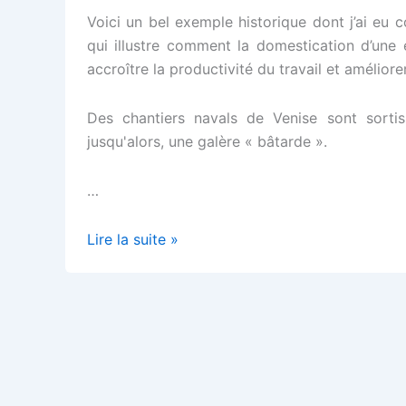
Voici un bel exemple historique dont j’ai eu 
qui illustre comment la domestication d’une 
accroître la productivité du travail et améliore
Des chantiers navals de Venise sont sortis
jusqu'alors, une galère « bâtarde ».
…
Le
Lire la suite »
vent
et
le
galérien