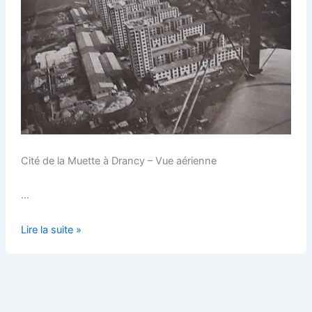
Cité de la Muette à Drancy – Vue aérienne
…
«
Lire la suite »
Construire
»
de
Jean