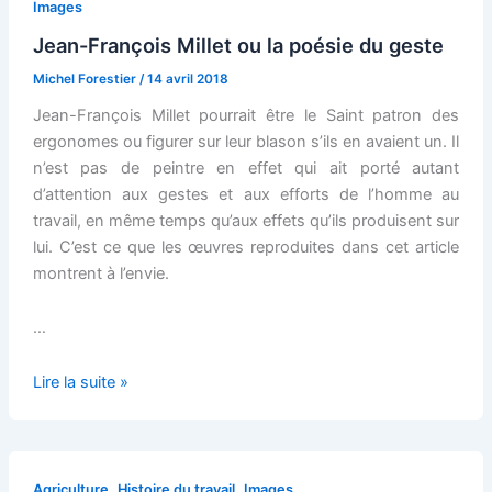
de
Images
la
Jean-François Millet ou la poésie du geste
condition
Michel Forestier
/
14 avril 2018
humaine
Jean-François Millet pourrait être le Saint patron des
ergonomes ou figurer sur leur blason s’ils en avaient un. Il
n’est pas de peintre en effet qui ait porté autant
d’attention aux gestes et aux efforts de l’homme au
travail, en même temps qu’aux effets qu’ils produisent sur
lui. C’est ce que les œuvres reproduites dans cet article
montrent à l’envie.
…
Jean-
Lire la suite »
François
Millet
ou
la
,
,
Agriculture
Histoire du travail
Images