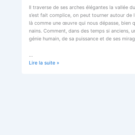
Il traverse de ses arches élégantes la vallée d
s’est fait complice, on peut tourner autour de l
là comme une œuvre qui nous dépasse, bien qu
nains. Comment, dans des temps si anciens, un t
génie humain, de sa puissance et de ses mirag
…
Le
Lire la suite »
Pont
du
Gard,
un
travail
de
Romain