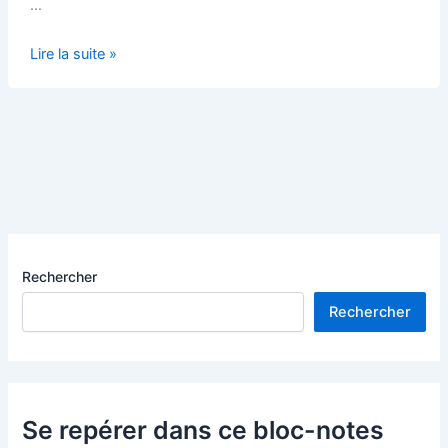
…
Le
Lire la suite »
Futuroscope,
l’île
aux
loisirs
Rechercher
Rechercher
Se repérer dans ce bloc-notes