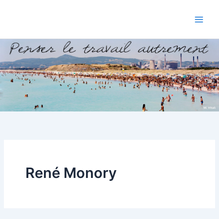
Aller
au
contenu
René Monory