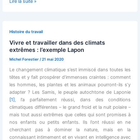
Le
Lire la suite »
tambour
chamanique
Sami,
une
Histoire du travail
représentation
Vivre et travailler dans des climats
de
extrêmes : l’exemple Lapon
la
Michel Forestier
/
21 mai 2020
place
des
Le changement climatique s’est immiscé dans toutes les
hommes
têtes et y fait prospérer d’immenses craintes : comment
dans
les hommes, les plantes et les animaux pourront-ils s’y
le
adapter ? Les Samis, le peuple autochtone de Laponie
monde
[1]
, l’a parfaitement réussi, dans des conditions
climatiques différentes – le grand froid et la nuit polaire –
mais tout aussi extrêmes que celles qui sont promises à
nos enfants ou petits enfants. Ils l’ont réussi en ne
cherchant pas à dominer la nature, mais en la
connaissant intimement et en vivant en intelligence avec