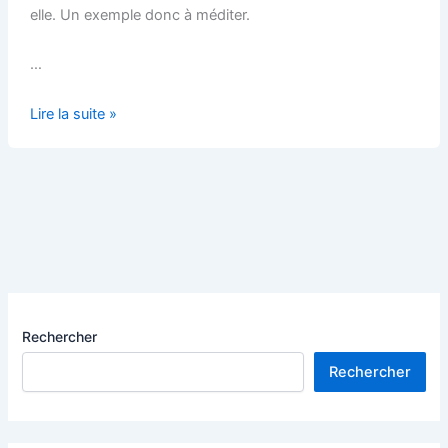
elle. Un exemple donc à méditer.
…
Vivre
Lire la suite »
et
travailler
dans
des
climats
extrêmes :
l’exemple
Lapon
Rechercher
Rechercher