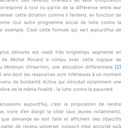
éclarent des revenus inférieurs au seuil d’imposition
orrespond à tout ou partie de la différence entre leur
penser cette dotation comme il l’entend, en fonction de
donne tout autre programme social de lutte contre la
 exemple. C’est cette formule qui sert aujourd’hui de
 plus démunis est resté très longtemps segmenté en
nt de Michel Rocard a rompu avec cette logique de
u Minimum d’Insertion, une allocation différentielle
[2]
 ans dont les ressources sont inférieures à un montant
venu de Solidarité Active qui introduit notamment une
lève de la même finalité : la lutte contre la pauvreté.
scussions aujourd’hui, c’est la proposition de rendre
ge, voire d’en élargir la cible (aux jeunes notamment),
que demande en soit faite et affichent des objectifs
parler de revenu universel, puisqu’il n’est accordé qu’à