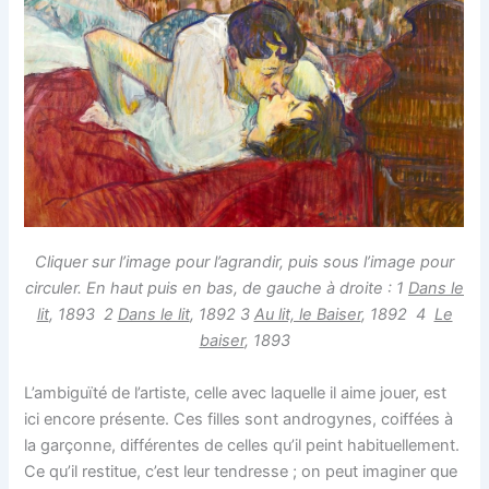
Cliquer sur l’image pour l’agrandir, puis sous l’image pour
circuler. En haut puis en bas, de gauche à droite : 1
Dans le
lit
, 1893 2
Dans le lit
, 1892 3
Au lit, le Baiser
, 1892 4
Le
baiser
, 1893
L’ambiguïté de l’artiste, celle avec laquelle il aime jouer, est
ici encore présente. Ces filles sont androgynes, coiffées à
la garçonne, différentes de celles qu’il peint habituellement.
Ce qu’il restitue, c’est leur tendresse ; on peut imaginer que